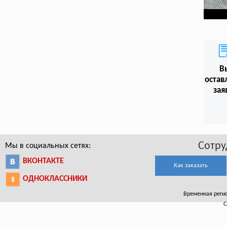
В
остав
зая
Сотру
Мы в социальных сетях:
ВКОНТАКТЕ
Как заказать
ОДНОКЛАССНИКИ
Временная регист
С