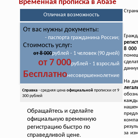
Временная прописка в Абазе
Стран
Отличная возможность
От вас нужны документы:
Гражд
- паспорта гражданина России;
регис
Стоимость услуг:
8 000
от 8 000
рублей - 1 человек (90 дней)
помещ
от 7 000
сдела
рублей - 1 взрослый
данну
Бесплатно
несовершеннолетние
На да
лега
Справка
- средняя цена
официальной
прописки от 9
обозн
300 рублей
кажды
нашем
Обращайтесь и сделайте
пред
официальную временную
комп
резул
регистрацию быстро по
за из
справедливой цене.