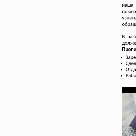
наша 
плюсо
узнать
обращ
В зак
долже
Пропи
Заре
Сдел
Отда
Рабо