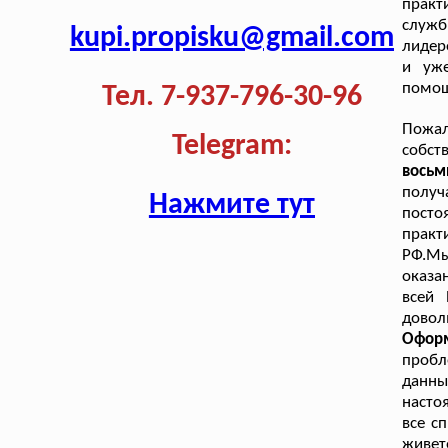
прак
служб
kupi.propisku@gmail.com
лидер
и уже
помощ
Тел. 7-937-796-30-96
Пожа
Telegram:
собст
восьм
получ
Нажмите тут
посто
практ
РФ.Мы
оказа
всей 
довол
Оформ
пробл
данны
насто
все с
живет